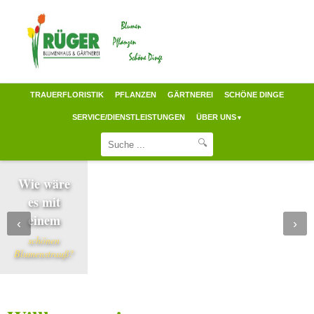
TRAUERFLORISTIK
PFLANZEN
GÄRTNEREI
SCHÖNE DINGE
SERVICE/DIENSTLEISTUNGEN
ÜBER UNS
▼
🔍
Wie wäre
es mit
einem
‹
›
schönen
Blumenstrauß?